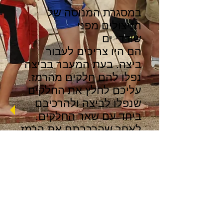
במסגרת המנוסה של
הניצולים מפני
שודדי ים
הם היו צריכים לעבור
ביצה. בעת המעבר בביצה
נפלו להם חלקים מהרמז.
עליכם לחלץ את החלקים
שנפלו לביצה ולהרכיבם
ביחד עם שאר החלקים.
לאחר שהרכבתם את הרמז,
תוכלו להבין אותו.
שימו לב עליכם להשלים
את המשימה על המדרסים
בשיתוף פעולה, עבודת
צוות ומבלי לרדת
מהמדרסים.