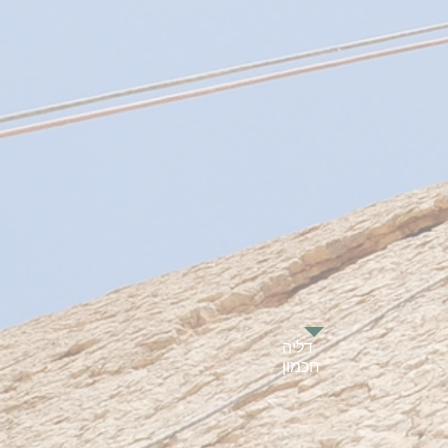
דליה
חכמון