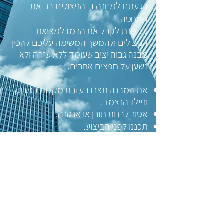
הגעתם למחנה בו הניצולים בנו את
המחסה.
על מנת לקבל את הרמז למציאת
הניצולים ולהמשך המשימה עליכם להכין
מבנה גבוה יציב שעומד ללא עזרה ולא
נשען על חפצים אחרים.
את המבנה תצרו בעזרת מקלות במבוק
וניילון הנצמד.
אסור לבנות תורן או אנטנה.
תכננו לפני הביצוע.
יש לכם 20 דקות.
בהצלחה