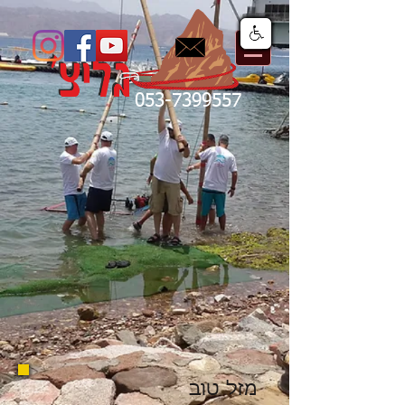
053-7399557
מזל טוב