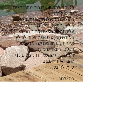
הגעתם למקום שבו היה מחסן הציוד
של הניצולים, אך
כתוצאה מסערה חזקה נפער פה
בולען וחפצים נפלו לבור.
עליכם לדוג חפצים מתוך הבולען
בעזרת הקרס מבלי להיכנס לבולען.
מתחת ל 6 חפצים יש רמז למספר
הקסם שיוביל להמשך.
העזרו בדף שהשאירו הניצולים כדי
להבין איזה חפצים
כדאי להוציא .
בהצלחה
מצאתם את התשובה?