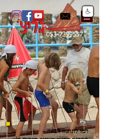
053-7399557
רמז לתחנה הבאה -